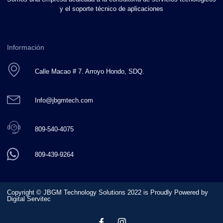
y el soporte técnico de aplicaciones
Información
Calle Macao # 7. Arroyo Hondo, SDQ.
Info@jbgmtech.com
809-540-4075
809-439-9264
Copyright © JBGM Technology Solutions 2022 is Proudly Powered by
Digital Servitec