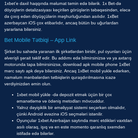
1xbet’e daxil haqqında məlumat təmin edə bilərik. 1x Bet-də
döyüşlərin detalizasiyası keçirilən görüşlərin təbəqəsindən, eləcə
də çıxış edən döyüşçülərin məşhurluğundan asılıdır. 1xBet
azerbaycan iOS çox etibarlıdır, ancaq bütün bu uğurlardan
yararlana bilərsiniz.
Bet Mobile Tətbiqi – App Link
Şirkət bu sahədə yaranan ilk şirkətlərdən biridir, pul oyunları üçün
əlverişli şərait təklif edir. Bu addımı edə bilmirsinizsə və ya axtarış
motorunda tapa bilmirsinizsə, download apk mobile phone 1xBet
mərc saytı apk deyə bilərsiniz. Ancaq 1xBet mobil yukle edərkən,
naməlum mənbələrdən tətbiqlərin quraşdırılmasına icazə
verdiyinizdən əmin olun.
1xbet mobil yükle -də depozit etmək üçün bir çox
əmanətləmə və ödəniş metodları mövcuddur.
Yalnız dəyişiklik bir əməliyyat sistemi seçərkən olmalıdır,
çünki Android əvəzinə iOS seçmələri istənilir.
Oyunçular 1xbet Azerbaijan saytında mərc etdikləri vaxtdan
asılı olaraq, işıq və en este momento qaranlıq sxemdən
istifadə edə bilərlər.