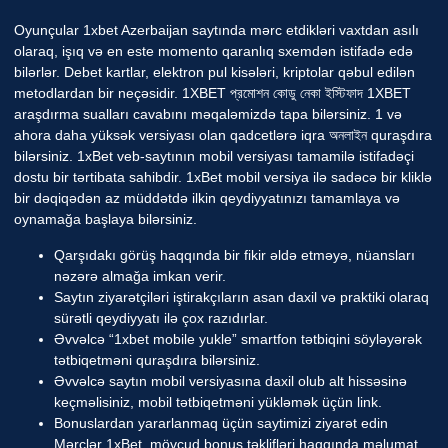
Oyunçular 1xbet Azerbaijan saytında mərc etdikləri vaxtdan asılı
olaraq, işıq və en este momento qaranlıq sxemdən istifadə edə
bilərlər. Debet kartlar, elektron pul kisələri, kriptolar qəbul edilən
metodlardan bir neçəsidir. 1XBET প্রমোশন কোডু নেকা ইস্টিফাদ 1XBET
araşdırma sualları cavabını məqaləmizdə tapa bilərsiniz. 1 və
ahora daha yüksək versiyası olan qadcetlərə iqra অনলাইন quraşdıra
bilərsiniz. 1xBet veb-saytının mobil versiyası tamamilə istifadəçi
dostu bir tərtibata sahibdir. 1xBet mobil versiya ilə sadəcə bir kliklə
bir dəqiqədən az müddətdə ilkin qeydiyyatınızı tamamlaya və
oynamağa başlaya bilərsiniz.
Qarşıdakı görüş haqqında bir fikir əldə etməyə, nüansları
nəzərə almağa imkan verir.
Saytın ziyarətçiləri iştirakçıların asan daxil və praktiki olaraq
sürətli qeydiyyatı ilə çox razıdırlar.
Əvvəlcə “1xbet mobile yukle” smartfon tətbiqini söyləyərək
tətbiqetməni quraşdıra bilərsiniz.
Əvvəlcə saytın mobil versiyasına daxil olub alt hissəsinə
keçməlisiniz, mobil tətbiqetməni yükləmək üçün link.
Bonuslardan yararlanmaq üçün saytimizi ziyarət edin
Mərclər 1xBet, mövcud bonus təklifləri haqqında məlumat