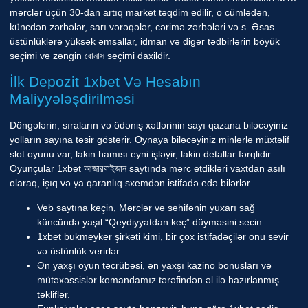
mərclər üçün 30-dan artıq market təqdim edilir, o cümlədən,
küncdən zərbələr, sarı vərəqələr, cərimə zərbələri və s. Əsas
üstünlüklərə yüksək əmsallar, idman və digər tədbirlərin böyük
seçimi və zəngin বোনাস seçimi daxildir.
İlk Depozit 1xbet Və Hesabın
Maliyyələşdirilməsi
Döngələrin, sıraların və ödəniş xətlərinin sayı qazana biləcəyiniz
yolların sayına təsir göstərir. Oynaya biləcəyiniz minlərlə müxtəlif
slot oyunu var, lakin hamısı eyni işləyir, lakin detallar fərqlidir.
Oyunçular 1xbet আজারবাইজান saytında mərc etdikləri vaxtdan asılı
olaraq, işıq və ya qaranlıq sxemdən istifadə edə bilərlər.
Veb saytına keçin, Mərclər və səhifənin yuxarı sağ
küncündə yaşıl “Qeydiyyatdan keç” düyməsini secin.
1xbet bukmеykеr şirkəti kimi, bir çox istifadəçilər onu sevir
və üstünlük verirlər.
Ən yaxşı oyun təcrübəsi, ən yaxşı kazino bonusları və
mütəxəssislər komandamız tərəfindən əl ilə hazırlanmış
təkliflər.