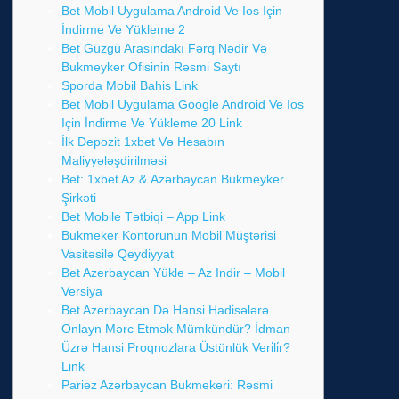
Bet Mobil Uygulama Android Ve Ios Için
İndirme Ve Yükleme 2
Bet Güzgü Arasındakı Fərq Nədir Və
Bukmeyker Ofisinin Rəsmi Saytı
Sporda Mobil Bahis Link
Bet Mobil Uygulama Google Android Ve Ios
Için İndirme Ve Yükleme 20 Link
İlk Depozit 1xbet Və Hesabın
Maliyyələşdirilməsi
Bet: 1xbet Az & Аzərbаyсаn Bukmеykеr
Şirkəti
Bet Mobile Tətbiqi – App Link
Bukmeker Kontorunun Mobil Müştərisi
Vasitəsilə Qeydiyyat
Bet Azerbaycan Yükle – Az Indir – Mobil
Versiya
Bet Azerbaycan Də Hansi Hadi̇sələrə
Onlayn Mərc Etmək Mümkündür? İdman
Üzrə Hansi Proqnozlara Üstünlük Veri̇li̇r?
Link
Pariez Azərbaycan Bukmekeri: Rəsmi