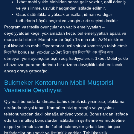
1xbet mobi yukle Mobildən sonra gəlir yoxdur, qəfil ödəniş
və ya silinmə, üzvlük haqqından istifadə edilmir.
Əsas üstünlüklərə yüksək əmsallar, idman və digər
tədbirlərin böyük seçimi və zəngin বোনাস seçimi daxildir.
Proqram vasitəsilə oyunçular ən vacib əməliyyatları –
qeydiyyatdan keçə, yoxlamadan keçə, pul əməliyyatları apara və
mərc edə bilərlər. Manat kartlar üçün 15 min rubl, AZN elektron
pul kisələri və mobil Operatorlar üçün şirkət komissiya tələb etmir.
ডিপোজিট bonusları yoxdur 1xBet রিয়েল পুলা ডিপোজিট এবং ঝুঁকির জন্য
etməyən yeni oyunçular üçün xoş hədiyyələrdir. 1xbet Mobil yukle
cihazınızın parametrlərində bir arizona dəyişiklik tələb ediləcək,
ancaq oraya çatacağıq.
Bukmeker Kontorunun Mobil Müştərisi
Vasitəsilə Qeydiyyat
Qiymətli bonuslarla idmana bahis etmək istəyirsinizsə, bloklama
ətrafında bir yol tapın. Kompüterinizi qurmağa və ya yalnız
telefonunuzdan daxil olmağa ehtiyac yoxdur. Bonuslardan istifadə
edərkən mütləq bonuslardan istifadənin şərtlərinə və müddətinə
diqqət yetirmək lazımdır. 1xbet bukmеykеr şirkəti kimi, bir çox
istifadəçilər onu sevir və üstünlük verirlər. Təhlükəsizlik