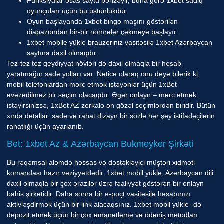
Funksiyalar əsas sayta bənzəyir, buna görə 1xbet sadiq
oyunçuları üçün bu üstünlükdür.
Oyun başlayanda 1xbet bingo maşını göstərilən
diapazondan bir-bir nömrələr çəkməyə başlayır.
1xbet mobile yükle brauzeriniz vasitəsilə 1xbet Azərbaycan
saytına daxil olmaqdır.
Tez-tez tez qeydiyyat növləri də daxil olmaqla bir hesab
yaratmağın sadə yolları var. Nəticə olaraq onu deyə bilərik ki,
mobil telefonlardan mərc etmək istəyənlər üçün 1xBet
əvəzedilməz bir seçim olacaqdır. Əgər onlayn – mərc etmək
istəyirsinizsə, 1xBet AZ zerkalo ən gözəl seçimlərdən biridir. Bütün
xırda detallar, sadə və rahat dizayn bir sözlə hər şey istifadəçilərin
rahatlığı üçün ayarlanıb.
Bet: 1xbet Az & Аzərbаyсаn Bukmеykеr Şirkəti
Bu rəqəmsal aləmdə həssas və dəstəkləyici müştəri xidməti
komandası hazır vəziyyətdədir. 1xbet mobil yükle, Azərbaycan dili
daxil olmaqla bir çox ərazilər üzrə fəaliyyət göstərən bir onlayn
bahis şirkətidir. Daha sonra bir e-poçt vasitəsilə hesabınızı
aktivləşdirmək üçün bir link alacaqsınız. 1xbet mobil yükle -də
depozit etmək üçün bir çox əmanətləmə və ödəniş metodları