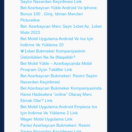
Saytın Nəzərdən Keçirilməsi Link
Bet Azərbaycan Yükle Android Və Iphone:
Bonus 100 , Giriş, Idman Mərcləri
Pictureline
Bet: Azərbaycan Mərc Saytı 1xbet Az, 1xbet
Mobi 2023
Bet Mobil Uygulama Android Ve Ios Için
İndirme Ve Yükleme 20
💎1xbet Bukmeker Kompaniyasinin
Üstünlükləri Nə Ilə Əlaqəlidir?
Bet Mobil Yükle – Azərbaycanda Mobil
Proqram Üçün Təkliflər Link
Bet Azərbaycan Bukmekeri: Rəsmi Saytın
Nəzərdən Keçirilməsi
Bet Azerbaycan Bukmeker Kompaniyasinda
Hansi Hadisələrə “online” Olaraq Mərc
Etmək Olar? Link
Bet Mobil Uygulama Android Empieza Ios
Için İndirme Ve Yükleme 2 Link
Wager Mobil Uygulama Link
Pariez Azərbaycan Bukmekeri: Rəsmi
Saytın Nəzərdən Keçirilməsi Link