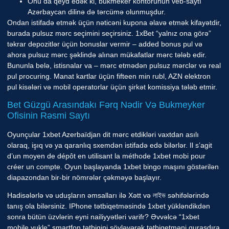
Onu da qeyd edək ki, bukmeker kontorunun veb-saytı
Azərbaycan dilinə də tərcümə olunmuşdur.
Ondan istifadə etmək üçün nəticəni kupona əlavə etmək kifayətdir,
burada pulsuz mərc seçimini seçirsiniz. 1xBet “yalnız ona görə”
təkrar depozitlər üçün bonuslar vermir – added bonus pul və
ahora pulsuz mərc şəklində alınan mükafatlar mərc tələb edir.
Bununla belə, istisnalar va – mərc etmədən pulsuz mərclər və real
pul procuring. Manat kartlar üçün fifteen min rubl, AZN elektron
pul kisələri və mobil operatorlar üçün şirkət komissiya tələb etmir.
Bet Güzgü Arasındakı Fərq Nədir Və Bukmeyker
Ofisinin Rəsmi Saytı
Oyunçular 1xbet Azerbaïdjan dit mərc etdikləri vaxtdan asılı
olaraq, işıq və ya qaranlıq sxemdən istifadə edə bilərlər. Il s’agit
d’un moyen de dépôt en utilisant la méthode 1xbet mobi pour
créer un compte. Oyun başlayanda 1xbet bingo maşını göstərilən
diapazondan bir-bir nömrələr çəkməyə başlayır.
Hadisələrlə və uduşların əmsalları ilə Xətt və লাইভ səhifələrində
tanış ola bilərsiniz. IPhone tətbiqetməsində 1xbet yükləndikdən
sonra bütün üzvlərin eyni nailiyyətləri varifr? Əvvəlcə “1xbet
mobile yukle” smartfon tətbiqini söyləyərək tətbiqetməni quraşdıra