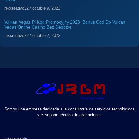
rexcreativo22
octubre 9, 2022
Vulkan Vegas Pl Kod Promocyjny 2023 ️ Bonus Cod Do Vulcan
Vegas Online Casino Bez Depozyt
rexcreativo22
octubre 2, 2022
Somos una empresa dedicada a la consultoría de servicios tecnológicos
y el soporte técnico de aplicaciones
Información