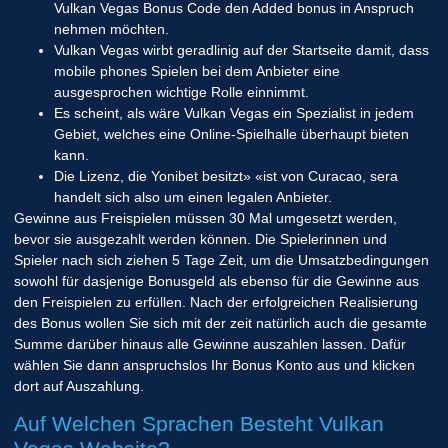
Vulkan Vegas Bonus Code den Added bonus in Anspruch
nehmen möchten.
Vulkan Vegas wirbt geradlinig auf der Startseite damit, dass
mobile phones Spielen bei dem Anbieter eine
ausgesprochen wichtige Rolle einnimmt.
Es scheint, als wäre Vulkan Vegas ein Spezialist in jedem
Gebiet, welches eine Online-Spielhalle überhaupt bieten
kann.
Die Lizenz, die Yonibet besitzt» «ist von Curacao, sera
handelt sich also um einen legalen Anbieter.
Gewinne aus Freispielen müssen 30 Mal umgesetzt werden,
bevor sie ausgezahlt werden können. Die Spielerinnen und
Spieler nach sich ziehen 5 Tage Zeit, um die Umsatzbedingungen
sowohl für dasjenige Bonusgeld als ebenso für die Gewinne aus
den Freispielen zu erfüllen. Nach der erfolgreichen Realisierung
des Bonus wollen Sie sich mit der zeit natürlich auch die gesamte
Summe darüber hinaus alle Gewinne auszahlen lassen. Dafür
wählen Sie dann anspruchslos Ihr Bonus Konto aus und klicken
dort auf Auszahlung.
Auf Welchen Sprachen Besteht Vulkan