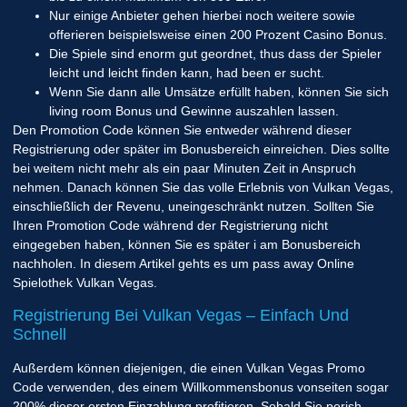
Nur einige Anbieter gehen hierbei noch weitere sowie
offerieren beispielsweise einen 200 Prozent Casino Bonus.
Die Spiele sind enorm gut geordnet, thus dass der Spieler
leicht und leicht finden kann, had been er sucht.
Wenn Sie dann alle Umsätze erfüllt haben, können Sie sich
living room Bonus und Gewinne auszahlen lassen.
Den Promotion Code können Sie entweder während dieser
Registrierung oder später im Bonusbereich einreichen. Dies sollte
bei weitem nicht mehr als ein paar Minuten Zeit in Anspruch
nehmen. Danach können Sie das volle Erlebnis von Vulkan Vegas,
einschließlich der Revenu, uneingeschränkt nutzen. Sollten Sie
Ihren Promotion Code während der Registrierung nicht
eingegeben haben, können Sie es später i am Bonusbereich
nachholen. In diesem Artikel gehts es um pass away Online
Spielothek Vulkan Vegas.
Registrierung Bei Vulkan Vegas – Einfach Und
Schnell
Außerdem können diejenigen, die einen Vulkan Vegas Promo
Code verwenden, des einem Willkommensbonus vonseiten sogar
200% dieser ersten Einzahlung profitieren. Sobald Sie perish