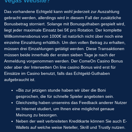
Vegas Website?
Das vorhandene Echtgeld kann wohl jederzeit zur Auszahlung
gebracht werden, allerdings wird in diesem Fall der zusätzliche
Bonusbetrag storniert. Solange mit Bonusguthaben gespielt wird,
liegt jeder maximale Einsatz bei 5€ pro Rotation. Der komplette
Willkommensbonus von 1000€ ist natürlich nicht über noch eine
einzelne Einzahlung erhältlich. Um den vollen Betrag zu erhalten,
müssen drei Einzahlungen getätigt werden. Diese Transaktionen
müssen beide innerhalb der ersten sieben Tage je nach der
Anmeldung vorgenommen werden. Der ComeOn Casino Bonus
oder aber der Interwetten On line casino Bonus wird erst für
Einsätze im Casino benutzt, falls das Echtgeld-Guthaben
aufgebraucht ist.
«Bis zur jetzigen stunde haben wir über die Boni
gesprochen, die für schnelle Spieler angeboten sein.
Gleichzeitig haben unsereins das Feedback anderer Nutzer
im Internet studiert, um Ihnen eine möglichst genaue
Meinung zu besorgen.
Neben der weit verbreiteten Kreditkarte können Sie auch E-
Wallets auf welche weise Neteller, Skrill und Trustly nutzen.