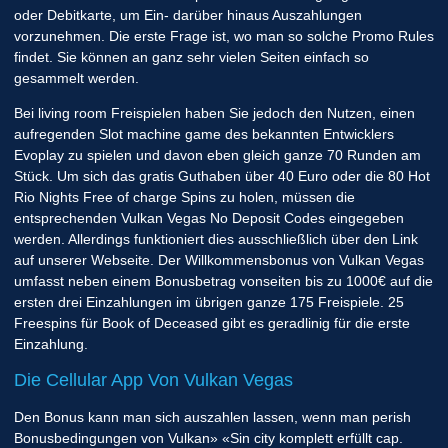
oder Debitkarte, um Ein- darüber hinaus Auszahlungen
vorzunehmen. Die erste Frage ist, wo man so solche Promo Rules
findet. Sie können an ganz sehr vielen Seiten einfach so
gesammelt werden.
Bei living room Freispielen haben Sie jedoch den Nutzen, einen
aufregenden Slot machine game des bekannten Entwicklers
Evoplay zu spielen und davon eben gleich ganze 70 Runden am
Stück. Um sich das gratis Guthaben über 40 Euro oder die 80 Hot
Rio Nights Free of charge Spins zu holen, müssen die
entsprechenden Vulkan Vegas No Deposit Codes eingegeben
werden. Allerdings funktioniert dies ausschließlich über den Link
auf unserer Webseite. Der Willkommensbonus von Vulkan Vegas
umfasst neben einem Bonusbetrag vonseiten bis zu 1000€ auf die
ersten drei Einzahlungen im übrigen ganze 175 Freispiele. 25
Freespins für Book of Deceased gibt es geradlinig für die erste
Einzahlung.
Die Cellular App Von Vulkan Vegas
Den Bonus kann man sich auszahlen lassen, wenn man perish
Bonusbedingungen von Vulkan» «Sin city komplett erfüllt cap.