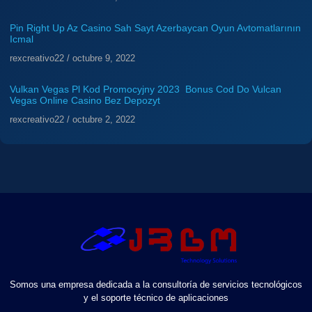
Pin Right Up Az Casino Sah Sayt Azerbaycan Oyun Avtomatlarının
Icmal
rexcreativo22
octubre 9, 2022
Vulkan Vegas Pl Kod Promocyjny 2023 ️ Bonus Cod Do Vulcan
Vegas Online Casino Bez Depozyt
rexcreativo22
octubre 2, 2022
Somos una empresa dedicada a la consultoría de servicios tecnológicos
y el soporte técnico de aplicaciones