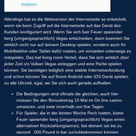
Anbieter
Allerdings hat es die Webversion der Internetseite so entwickelt,
wenn sie beim Zugriff auf die Internetseite auf das Gerät des
Kunden konfiguriert wird. Wenn Sie sich fuer Feuer speiender
berg (umgangssprachlich) Vegas entscheiden, dann koennen Sie
wirklich nicht nur auf deinem Desktop spielen, sondern auch Ihr
Mobiltelefon oder Tablet dafür nutzen, um vonseiten unterwegs zu
mitspielen. Das hat living room Vorteil, dass Sie sich wirklich über
jeder Zeit c/o Vulkan Vegas einloggen und eine Partie spielen
können. Sie benötigen lediglich eine stabile Internetverbindung
und schon können Sie auf Ihrem Android oder iOS Gerät spielen,
zu alle Uhrzeit, egal, wo Sie sich auch gerade aufhalten.
Die Bedingungen sind oftmals die gleichen, auch hier
müssen Sie den Bonusbetrag 10 Mal im On line casino
umsetzen, und zwar innerhalb von five Tagen.
Für Spieler, die in der letzten Woche Pech hatten, bietet
Feuer speiender berg (umgangssprachlich) Vegas einen
alternativen Rückzahlungsanreiz, bei deinem sie bis zu
second . 000 Pound in bar zurückbekommen können.