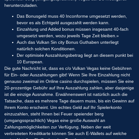
herunterzuladen.
Das Bonusgeld muss 40 Inconforme umgesetzt werden,
bevor es als Echtgeld ausgezahlt werden kann.
Einzahlung und Added bonus müssen insgesamt 40-fach
umgesetzt werden, wozu jeweils Tage Zeit bleiben.»
Auch das Vulkan Sin city Bonus Guthaben unterliegt
natürlich solchen Konditionen.
Der optimisée Auszahlungsbetrag liegt an diesem punkt bei
10 European.
Die gute Nachricht ist, dass es c/o Vulkan Vegas keine Gebühren
für Ein- oder Auszahlungen gibt! Wenn Sie Ihre Einzahlung nicht
genauso zweimal im Online casino durchspielen, müssen Sie eine
20-prozentige Gebühr auf Ihre Auszahlung zahlen, aber dasjenige
ist die einzige Ausnahme. Erwähnenswert ist natürlich auch die
Tatsache, dass es mehrere Tage dauern muss, bis ein Gewinn auf
Ihrem Konto erscheint. Um echtes Geld auf Ihr Spielerkonto
einzuzahlen, steht Ihnen bei Feuer speiender berg
(umgangssprachlich) Vegas eine große Auswahl an
Zahlungsmöglichkeiten zur Verfügung. Neben der weit
verbreiteten Kreditkarte können Sie auch E-Wallets auf welche