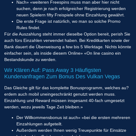
Nach» «weiteren Freespins muss man aber hier nicht
suchen, denn je nach erfolgreicher Registrierung werden
neuen Spielern fifty Freispiele ohne Einzahlung gewährt.
Die erste Frage ist natürlich, wo man so solche Promo
Rules findet.
Für die Auszahlung steht immer dieselbe Option bereit, perish Sie
auch fürs Einzahlen verwendet haben. Bei Kreditkarten sowie der
Bank dauert die Überweisung a few bis 5 Werktage. Nichts könnte
einfacher sein, als inside diesem Online» «On line casino ein
Bestandskunde zu werden.
Wir Klären Auf: Pass Away 3 Häufigsten
Kundenanfragen Zum Bonus Des Vulkan Vegas
Das Gleiche gilt für das komplette Bonusprogramm, welches au?
erdem auch mobil uneingeschränkt genutzt werden muss.
Einzahlung und Reward müssen insgesamt 40-fach umgesetzt
werden, wozu jeweils Tage Zeit bleiben.»
Der Willkommensbonus ist auch» «bei die ersten mehreren
Einzahlungen aufgeteilt.
Außerdem werden Ihnen wenig Treuepunkte für Einsätze