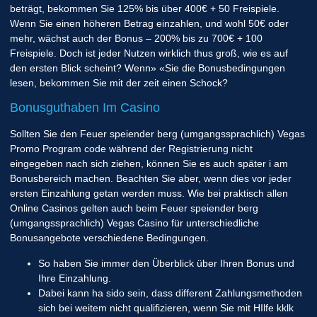
beträgt, bekommen Sie 125% bis über 400€ + 50 Freispiele.
Wenn Sie einen höheren Betrag einzahlen, und wohl 50€ oder
mehr, wächst auch der Bonus – 200% bis zu 700€ + 100
Freispiele. Doch ist jeder Nutzen wirklich thus groß, wie es auf
den ersten Blick scheint? Wenn» «Sie die Bonusbedingungen
lesen, bekommen Sie mit der zeit einen Schock?
Bonusguthaben Im Casino
Sollten Sie den Feuer speiender berg (umgangssprachlich) Vegas
Promo Program code während der Registrierung nicht
eingegeben nach sich ziehen, können Sie es auch später i am
Bonusbereich machen. Beachten Sie aber, wenn dies vor jeder
ersten Einzahlung getan werden muss. Wie bei praktisch allen
Online Casinos gelten auch beim Feuer speiender berg
(umgangssprachlich) Vegas Casino für unterschiedliche
Bonusangebote verschiedene Bedingungen.
So haben Sie immer den Überblick über Ihren Bonus und
Ihre Einzahlung.
Dabei kann ha sido sein, dass different Zahlungsmethoden
sich bei weitem nicht qualifizieren, wenn Sie mit HIlfe kklk