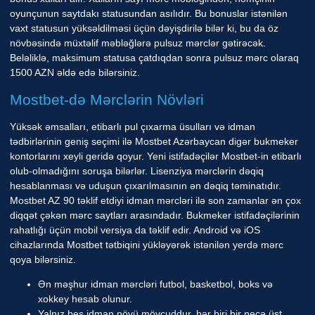
oyunçunun saytdakı statusundan asılıdır. Bu bonuslar istənilən
vaxt statusun yüksəldilməsi üçün dəyişdirilə bilər ki, bu da öz
növbəsində müxtəlif məbləğlərə pulsuz mərclər gətirəcək.
Beləliklə, maksimum statusa çatdıqdan sonra pulsuz mərc olaraq
1500 AZN əldə edə bilərsiniz.
Mostbet-də Mərclərin Növləri
Yüksək əmsalları, etibarlı pul çıxarma üsulları və idman
tədbirlərinin geniş seçimi ilə Mostbet Azərbaycan digər bukmeker
kontorlarını xeyli geridə qoyur. Yeni istifadəçilər Mostbet-in etibarlı
olub-olmadığını soruşa bilərlər. Lisenziya mərclərin dəqiq
hesablanması və uduşun çıxarılmasının ən dəqiq təminatıdır.
Mostbet AZ 90 təklif etdiyi idman mərcləri ilə son zamanlar ən çox
diqqət çəkən mərc saytları arasındadır. Bukmeker istifadəçilərinin
rahatlığı üçün mobil versiya da təklif edir. Android və iOS
cihazlarında Mostbet tətbiqini yükləyərək istənilən yerdə mərc
qoya bilərsiniz.
Ən məşhur idman mərcləri futbol, basketbol, boks və
xokkey hesab olunur.
Yalnız beş idman növü mövcuddur, hər biri bir neçə üst