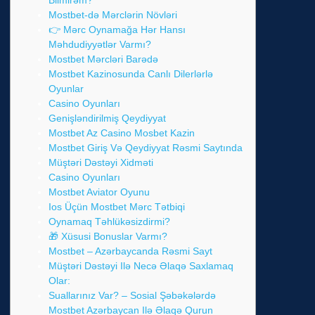
Mostbet-də Mərclərin Növləri
👉 Mərc Oynamağa Hər Hansı
Məhdudiyyətlər Varmı?
Mostbet Mərcləri Barədə
Mostbet Kazinosunda Canlı Dilerlərlə
Oyunlar
Casino Oyunları
Genişləndirilmiş Qeydiyyat
Mostbet Az Casino Mosbet Kazin
Mostbet Giriş Və Qeydiyyat Rəsmi Saytında
Müştəri Dəstəyi Xidməti
Casino Oyunları
Mostbet Aviator Oyunu
Ios Üçün Mostbet Mərc Tətbiqi
Oynamaq Təhlükəsizdirmi?
🎁 Xüsusi Bonuslar Varmı?
Mostbet – Azərbaycanda Rəsmi Sayt
Müştəri Dəstəyi Ilə Necə Əlaqə Saxlamaq
Olar:
Suallarınız Var? – Sosial Şəbəkələrdə
Mostbet Azərbaycan Ilə Əlaqə Qurun