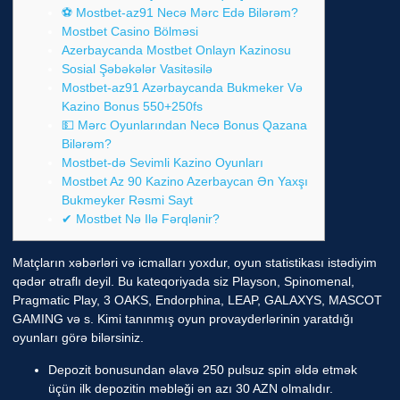
⚽ Mostbet-az91 Necə Mərc Edə Bilərəm?
Mostbet Casino Bölməsi
Azerbaycanda Mostbet Onlayn Kazinosu
Sosial Şəbəkələr Vasitəsilə
Mostbet-az91 Azərbaycanda Bukmeker Və
Kazino Bonus 550+250fs
💵 Mərc Oyunlarından Necə Bonus Qazana
Bilərəm?
Mostbet-də Sevimli Kazino Oyunları
Mostbet Az 90 Kazino Azerbaycan Ən Yaxşı
Bukmeyker Rəsmi Sayt
✔ Mostbet Nə Ilə Fərqlənir?
Matçların xəbərləri və icmalları yoxdur, oyun statistikası istədiyim
qədər ətraflı deyil. Bu kateqoriyada siz Playson, Spinomenal,
Pragmatic Play, 3 OAKS, Endorphina, LEAP, GALAXYS, MASCOT
GAMING və s. Kimi tanınmış oyun provayderlərinin yaratdığı
oyunları görə bilərsiniz.
Depozit bonusundan əlavə 250 pulsuz spin əldə etmək
üçün ilk depozitin məbləği ən azı 30 AZN olmalıdır.