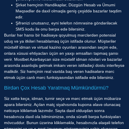
Şirkət həmçinin Handikaplar, Düzgün Hesab və Ümumi
Məqsədlər də daxil olmaqla geniş çeşiddə bazarlar təqdim
edir.
Şifrənizi unutsanız, eyni telefon nömrəsinə göndəriləcək
SMS kodu ilə onu bərpa edə bilərsiniz.
Bunlar hər hansı bir hadisəyə qoyulmuş mərclərdən potensial
uduş və ya itkiləri hesablamaq üçün istifadə olunur. Müştərilər
müxtəlif idman və virtual kazino oyunları arasından seçim edə,
onlara xüsusi ehtiyacları üçün ən yaxşı əmsalları tapmaq şansı
verir. Mostbet Azərbaycan sizə müxtəlif idman növləri və bazarlar
arasında asanlıqla getmək imkanı verən istifadəçi dostu interfeysə
malikdir. Siz həmçinin real vaxtda baş verən hadisələrə mərc
etmək üçün canlı mərc funksiyasından istifadə edə bilərsiniz.
Birdən Çox Hesab Yaratmaq Mümkündürmü?
Siz xəttə keçə, idman, turnir seçə və mərc etmək üçün mübarizə
apara bilərsiniz. Açılan matç siyahısında kupona əlavə olunacaq
nəticəyə klikləmək lazımdır. Sayta daxil olduqdan sonra
hesabınıza daxil ola bilmirsinizsə, onda sürətli bərpa funksiyaları
mövcuddur. Bunun üzərinə klikləməklə, hesabınızla əlaqəli telefon
nömrəsini və ya e-poçt ünvanını göstərməyiniz xahiş olunacaq.