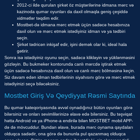
2012-ci ildə qurulan şirkət öz müştərilərinə idmana mərc və
kazinoda qumar oyunları da daxil olmaqla geniş çeşiddə
xidmətlər təqdim edir.
Mostbet-də idmana mərc etmək üçün sadəcə hesabınıza
daxil olun və mərc etmək istədiyiniz idman və ya tədbiri
seçin.
Şirkət tədricən inkişaf edir, işini demək olar ki, ideal hala
gətirir.
Sonra isə istədiyiniz oyunu seçin, sadəcə klikləyin və yüklənməsini
gözləyin. Bu bukmeker kontorunda canlı mərcdə iştirak etmək
üçün sadəcə hesabınıza daxil olun və canlı mərc bölməsinə keçin.
Siz davam edən idman tədbirlərinin siyahısını görə və mərc etmək
istədiyinizi seçə biləcəksiniz.
Mostbet Giriş Və Qeydiyyat Rəsmi Saytında
Bu qumar kateqoriyasında əvvəl oynadığınız bütün oyunları görə
bilərsiniz və onları sevimlilərinizə əlavə edə bilərsiniz. Bu təşviqat
hətta Android və ya iPhone-a endirilə bilən MOSTBET mobil APP-
də də mövcuddur. Bundan əlavə, burada mərc oynama qaydaları
olduqca sadədir, ona görə də bununla pul qazanmaq olduqca