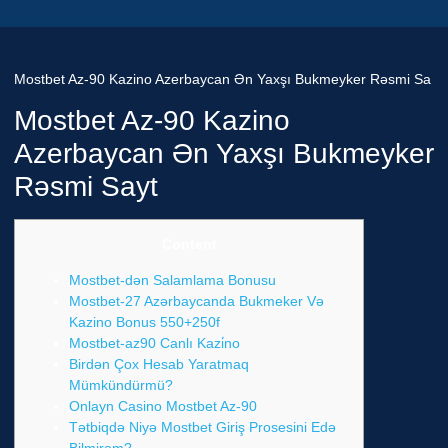
Mostbet Az-90 Kazino Azerbaycan Ən Yaxşı Bukmeyker Rəsmi Sa
Mostbet Az-90 Kazino
Azerbaycan Ən Yaxşı Bukmeyker
Rəsmi Sayt
Content
Mostbet-dən Salamlama Bonusu
Mostbet-27 Azərbaycanda Bukmeker Və
Kazino Bonus 550+250f
Mostbet-az90 Canlı Kazi̇no
Birdən Çox Hesab Yaratmaq
Mümkündürmü?
Onlayn Casino Mostbet Az-90
Tətbiqdə Niyə Mostbet Giriş Prosesini Edə
Bilmirəm?